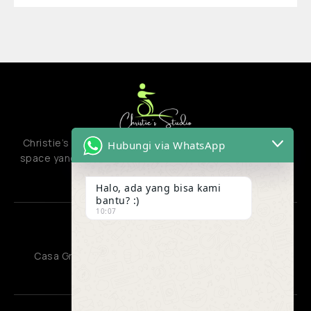
Christie’s studio adalah creative hub atau co-creation
Hubungi via WhatsApp
space yang menyatukan berbagai jenis aktivitas kreatif
dan produktif.
Halo, ada yang bisa kami
bantu? :)
10:07
OFFICE
Casa Grande Residence, Kota Kasablanka Jakarta